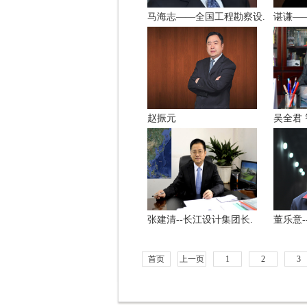
马海志——全国工程勘察设.
谌谦—
赵振元
吴全君
张建清--长江设计集团长.
董乐意-
首页
上一页
1
2
3