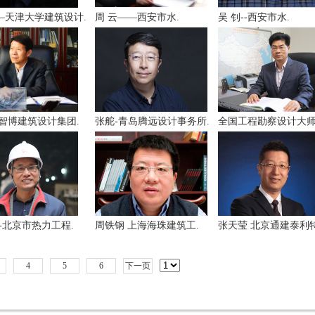
—天津大学建筑设计.
周 云——西安市水.
吴 钊--西安市水.
 智博建筑设计集团.
张舵-青岛腾远设计事务所.
全国工程勘察设计大师
-北京市热力工程.
周铁钢 上海海珠建筑工.
张天莹 北京通建泰利特
4
5
6
下一页