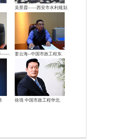
吴景霞——西安市水利规划.
——.
姜云海--中国市政工程东.
.
徐强 中国市政工程华北.