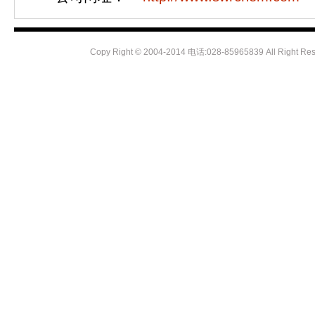
Copy Right
©
2004-2014 电话:028-85965839 All