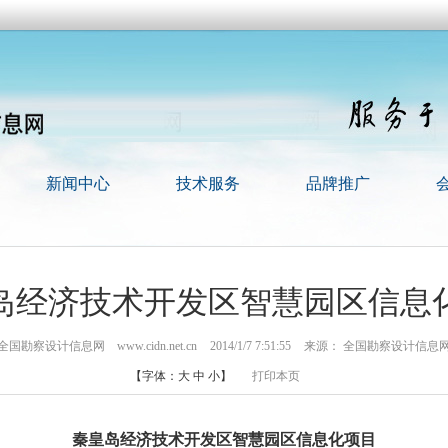
新闻中心
技术服务
品牌推广
岛经济技术开发区智慧园区信息
全国勘察设计信息网 www.cidn.net.cn
2014/1/7 7:51:55
来源： 全国勘察设计信息
【字体：
大
中
小
】
打印本页
秦皇岛经济技术开发区智慧园区信息化项目