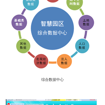
综合数据中心